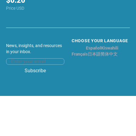
$0.20
Price USD
CHOOSE YOUR LANGUAGE
News, insights, and resources
English
Español
Kiswahili
in your inbox.
Français
日本語
简体中文
Email address
Subscribe
Facebook
Twitter
©2026 LIDO NATION. All rights reserved