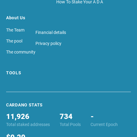
How To Stake Your A D A
About Us
The Team
Financial details
The pool
Privacy policy
The community
TOOLS
CARDANO STATS
11,926
734
-
Total staked addresses
Total Pools
Current Epoch