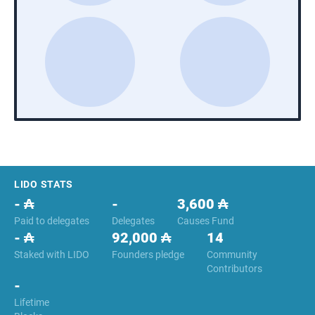
Footer
LIDO STATS
- ₳
-
3,600 ₳
Paid to delegates
Delegates
Causes Fund
- ₳
92,000 ₳
14
Staked with LIDO
Founders pledge
Community
Contributors
-
Lifetime