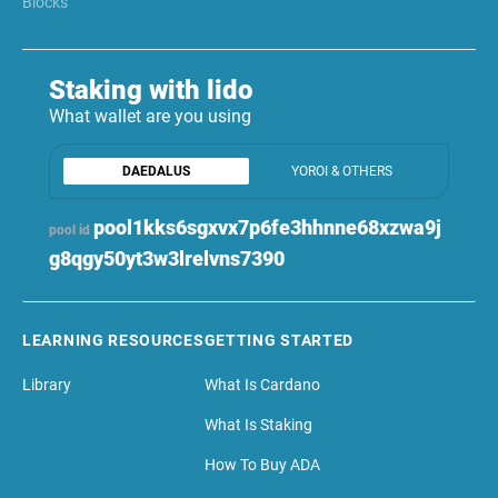
Blocks
Staking with lido
What wallet are you using
DAEDALUS
YOROI & OTHERS
pool1kks6sgxvx7p6fe3hhnne68xzwa9j
pool id
g8qgy50yt3w3lrelvns7390
LEARNING RESOURCES
GETTING STARTED
Library
What Is Cardano
What Is Staking
How To Buy ADA